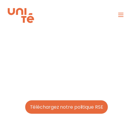
Notre engagement
Depuis sa construction, Unité Consulting s'engage à créer un
impact positif et durable dans chaque aspect de ses activités.
Unité a pour ambition d’être un acteur citoyen engagé avec l’aide
de tous ses collaborateurs
Téléchargez notre politique RSE